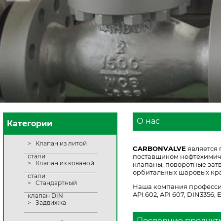
О нас
Категории
>
Клапан из литой
CARBONVALVE
является 
стали
поставщиком нефтехимиче
>
Клапан из кованой
клапаны, поворотные за
орбитальных шаровых кран
стали
>
Стандартный
Наша компания профессио
API 602, API 607, DIN3356,
клапан DIN
>
Задвижка
Последние продукт