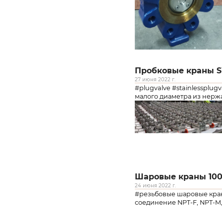
Пробковые краны 
27 июня 2022 г.
#plugvalve #stainlessplu
малого диаметра из нерж
Шаровые краны 10
24 июня 2022 г.
#резьбовые шаровые краны
соединение NPT-F, NPT-M, 