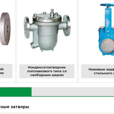
Конденсатоотводчик
ий
Ножевые задв
поплавкового типа со
ик
стального 
свободным шаром
тные затворы