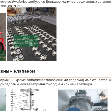
urevalve #waferbutterflyvalve Большое количество дисковых затвор
тесь со мной.
скным клапаном
движки (кроме задвижек с плавающими седлами) имеют настолько
ду седлами может затруднить подъем клина из затвора.