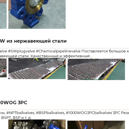
SW из нержавеющей стали
gvalve #SWplugvalve #Chemicalpipelinevalve Поставляется большо
авеющей стали.
Качественный и эффективный...
00WOG 3PC
, #NPTballvalves, #BSPballvalves, #1000WOG3PCballvalves 3PC Р
BSPT, BSP и т. д.