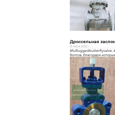
Дроссельная засло
15 июля 2022 г.
#fullluggedbutterflyvalv
болтов, благодаря которым